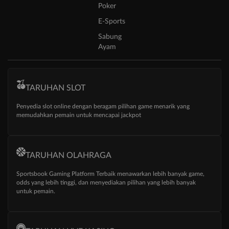
Poker
E-Sports
Sabung
Ayam
TARUHAN SLOT
Penyedia slot online dengan beragam pilihan game menarik yang
memudahkan pemain untuk mencapai jackpot
TARUHAN OLAHRAGA
Sportsbook Gaming Platform Terbaik menawarkan lebih banyak game,
odds yang lebih tinggi, dan menyediakan pilihan yang lebih banyak
untuk pemain.