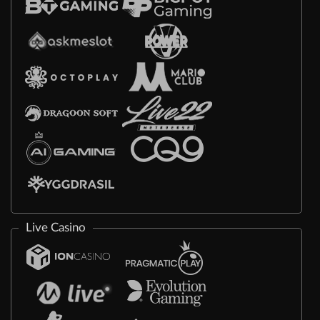
Live Casino